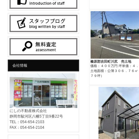
榛原郡吉田町川尻 売土地
会社情報
価格：４００万円 坪単価：４
土地面積：公簿３０６．７６㎡
７９坪）
にしの不動産株式会社
静岡市駿河区八幡5丁目9番22号
TEL：054-654-2103
FAX：054-654-2104