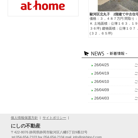
駿河区北丸子 2階建て中古住
価格：３，４８７万円 間取り
Ｋ 土地面積：公簿１６３．１９
３６坪) 建物面積：公簿１０７
(３２．６５坪)
26/04/25
ご
26/04/19
ご
26/04/10
ご
26/04/09
ご
26/04/03
ご
個人情報保護方針
|
サイトポリシー
|
にしの不動産
〒422-8076 静岡県静岡市駿河区八幡5丁目9番22号
tel.054-654-2103 fax.054-654-2104 mail.
info@nishino-f.com