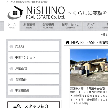
にしの不動産株式会社|静岡市駿河区
ホーム
新着情報
会社概要
お問い合わせ
リンク
HOME
NEWS
COMPANY
CONTACT
LINK
SEAR
～暮らしに
売土地
中古マンション
戸建住宅
賃貸物件
葵区中ノ郷 ２階建中古住宅
事業用物件
価格：１，６５０万円 間取り
Ｋ 土地面積：公簿１８６．６
６．４６坪） 建物面積：１１
（３５.００坪）