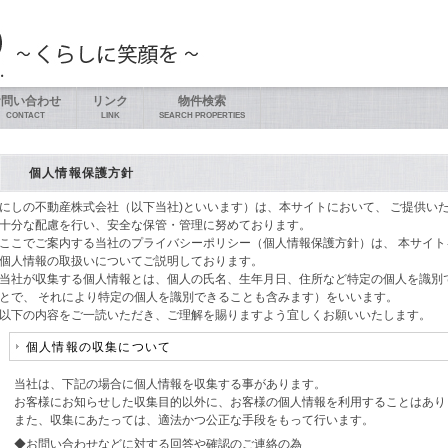
お問い合わせ
リンク
物件検索
CONTACT
LINK
SEARCH PROPERTIES
個人情報保護方針
にしの不動産株式会社（以下当社)といいます）は、本サイトにおいて、 ご提供い
十分な配慮を行い、安全な保管・管理に努めております。
ここでご案内する当社のプライバシーポリシー（個人情報保護方針）は、 本サイ
個人情報の取扱いについてご説明しております。
当社が収集する個人情報とは、個人の氏名、生年月日、住所など特定の個人を識別
とで、 それにより特定の個人を識別できることも含みます）をいいます。
以下の内容をご一読いただき、ご理解を賜りますよう宜しくお願いいたします。
個人情報の収集について
当社は、下記の場合に個人情報を収集する事があります。
お客様にお知らせした収集目的以外に、お客様の個人情報を利用することはあり
また、収集にあたっては、適法かつ公正な手段をもって行います。
◆お問い合わせなどに対する回答や確認のご連絡の為