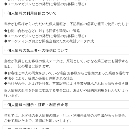
◆メールマガジンなどの発行(ご希望のお客様に限る)
個人情報の利用目的について
当社がお客様からいただいた個人情報は、下記目的の必要な範囲で使用いたしま
◆お問い合わせなどに対する回答や確認のご連絡
◆メールマガジンなどの発行(ご希望のお客様に限る)
◆マーケティングおよび開発企画のための統計データ作成
個人情報の第三者への提供について
当社が取得したお客様の個人データは、原則としていかなる第三者にも開示する
但し、下記の場合は除きます。
◆お客様ご本人の同意を頂いている場合 お客様からご依頼のあった業務を遂行
◆法令により、提供が必要と判断される場合
◆当社が合併、および分社化、営業譲渡により事業が継承され個人情報を引き継
個人情報の処理を外部に委託する場合には、漏えいや目的外利用を行わないよう
行います。
個人情報の開示・訂正・利用停止等
当社では、お客様の個人情報の開示・訂正・利用停止等のお申出があった場合、
させて戴いた上で、適切に対応いたします。