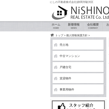
にしの不動産株式会社|静岡市駿河区
ホーム
新着情報
会社概要
HOME
NEWS
COMPANY
トップ
>
個人情報保護方針
>
売土地
中古マンション
戸建住宅
賃貸物件
事業用物件