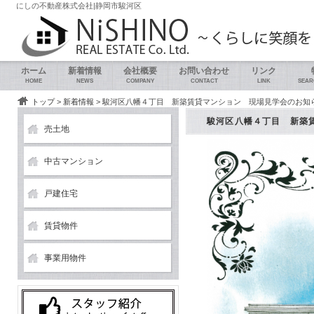
にしの不動産株式会社|静岡市駿河区
ホーム
新着情報
会社概要
お問い合わせ
リンク
HOME
NEWS
COMPANY
CONTACT
LINK
SEAR
トップ
>
新着情報
> 駿河区八幡４丁目 新築賃貸マンション 現場見学会のお知
駿河区八幡４丁目 新築
売土地
中古マンション
戸建住宅
賃貸物件
事業用物件